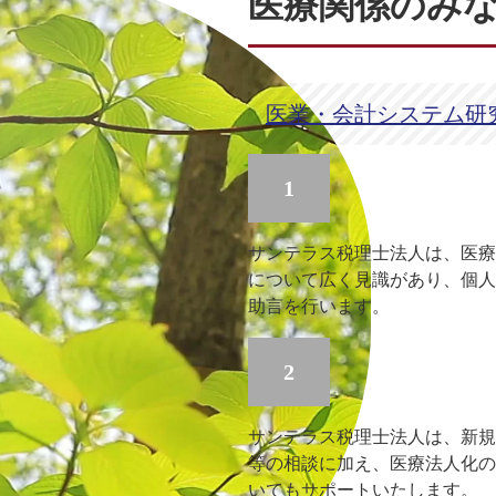
医療関係のみ
医業・会計システム研究会
1
サンテラス税理士法人は、医療
について広く見識があり、個人
助言を行います。
2
サンテラス税理士法人は、新規
等の相談に加え、医療法人化の
いてもサポートいたします。