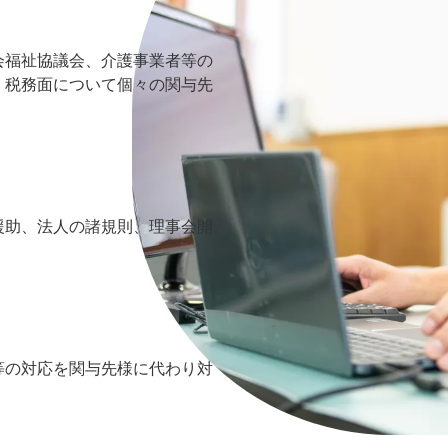
会福祉協議会、介護事業者等の
、税務面について個々の関与先
援助、法人の諸規則、理事会開
等の対応を関与先様に代わり対